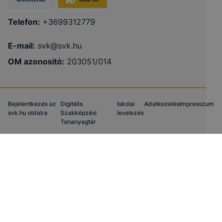
Telefon:
+3699312779
E-mail:
svk@svk.hu
OM azonosító:
203051/014
Bejelentkezés az
Digitális
Iskolai
Adatkezelés
Impresszum
svk.hu oldalra
Szakképzési
levelezés
Tananyagtár