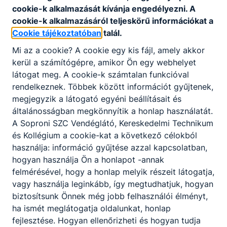
cookie-k alkalmazását kívánja engedélyezni. A
tanulóinknak
cookie-k alkalmazásáról teljeskörű információkat a
2026. júl. 18.
SVK - K.I.
Cookie tájékoztatóban
talál.
Mi az a cookie? A cookie egy kis fájl, amely akkor
kerül a számítógépre, amikor Ön egy webhelyet
látogat meg. A cookie-k számtalan funkcióval
rendelkeznek. Többek között információt gyűjtenek,
megjegyzik a látogató egyéni beállításait és
általánosságban megkönnyítik a honlap használatát.
A Soproni SZC Vendéglátó, Kereskedelmi Technikum
és Kollégium a cookie-kat a következő célokból
használja: információ gyűjtése azzal kapcsolatban,
hogyan használja Ön a honlapot -annak
felmérésével, hogy a honlap melyik részeit látogatja,
Nyári ügyeleti napok
vagy használja leginkább, így megtudhatjuk, hogyan
biztosítsunk Önnek még jobb felhasználói élményt,
Az iskola nyitva tartásának ideje a nyáron
ha ismét meglátogatja oldalunkat, honlap
fejlesztése. Hogyan ellenőrizheti és hogyan tudja
2026. júl. 1.
SVK