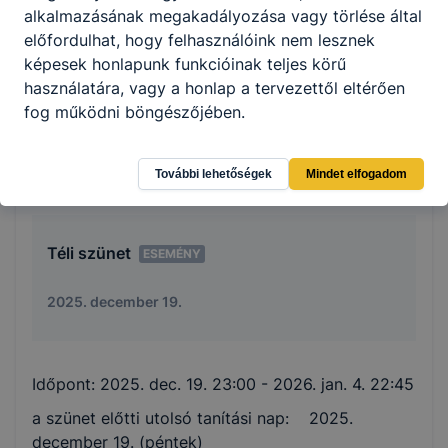
alkalmazásának megakadályozása vagy törlése által
Első félév vége
ESEMÉNY
előfordulhat, hogy felhasználóink nem lesznek
képesek honlapunk funkcióinak teljes körű
2026. január 22.
használatára, vagy a honlap a tervezettől eltérően
fog működni böngészőjében.
Időpont:
2026. jan. 22. 23:00
További lehetőségek
Mindet elfogadom
Téli szünet
ESEMÉNY
2025. december 19.
Időpont:
2025. dec. 19. 23:00
- 2026. jan. 4. 22:45
a szünet előtti utolsó tanítási nap: 2025.
december 19. (péntek)