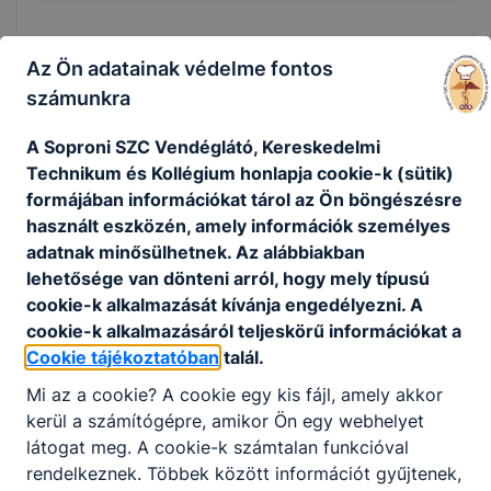
Időpont:
2026. márc. 12. 16:00
- 2026. márc. 12.
Az Ön adatainak védelme fontos
17:00
számunkra
A Soproni SZC Vendéglátó, Kereskedelmi
Technikum és Kollégium honlapja cookie-k (sütik)
Pályaalkalmassági és egészségügyi
ESEMÉNY
formájában információkat tárol az Ön böngészésre
vizsgálat
használt eszközén, amely információk személyes
adatnak minősülhetnek. Az alábbiakban
2026. március 2.
lehetősége van dönteni arról, hogy mely típusú
cookie-k alkalmazását kívánja engedélyezni. A
cookie-k alkalmazásáról teljeskörű információkat a
Időpont:
2026. márc. 2. 7:00
- 2026. márc. 11.
Cookie tájékoztatóban
talál.
11:00
Mi az a cookie? A cookie egy kis fájl, amely akkor
A 2026/2027 tanévre hozzánk jelentkező tanulók
kerül a számítógépre, amikor Ön egy webhelyet
részére
látogat meg. A cookie-k számtalan funkcióval
rendelkeznek. Többek között információt gyűjtenek,
Később közzétett beosztás szerint