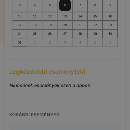
3
4
5
6
7
8
9
10
11
12
13
14
15
16
17
18
19
20
21
22
23
24
25
26
27
28
29
30
31
1
2
3
4
5
6
Legközelebbi esemény(ek)
Nincsenek események ezen a napon
KORÁBBI ESEMÉNYEK