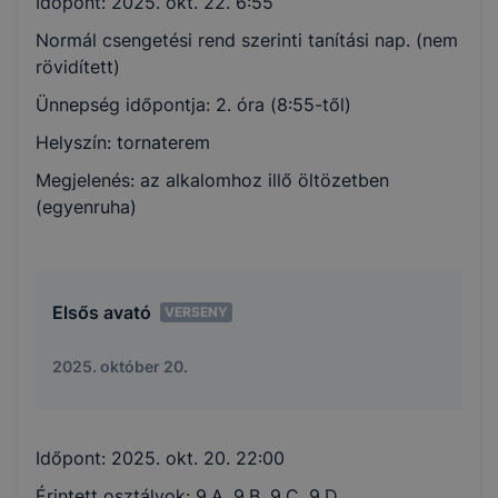
Időpont:
2025. okt. 22. 6:55
Normál csengetési rend szerinti tanítási nap. (nem
rövidített)
Ünnepség időpontja: 2. óra (8:55-től)
Helyszín: tornaterem
Megjelenés: az alkalomhoz illő öltözetben
(egyenruha)
Elsős avató
VERSENY
2025. október 20.
Időpont:
2025. okt. 20. 22:00
Érintett osztályok: 9.A, 9.B, 9.C, 9.D