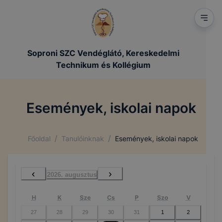
Soproni SZC Vendéglátó, Kereskedelmi
Technikum és Kollégium
Események, iskolai napok
/
/
Főoldal
Tanulóinknak
Események, iskolai napok
‹
›
2026. augusztus
H
K
Sze
Cs
P
Szo
V
27
28
29
30
31
1
2