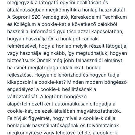
megjegyzik a látogató egyéni beállításait és
Kapcsolódó oldalunk
általánosságban megkönnyítik a honlap használatát.
A Soproni SZC Vendéglátó, Kereskedelmi Technikum
és Kollégium a cookie-kat a következő célokból
használja: információ gyűjtése azzal kapcsolatban,
Szülői értekezlet (minden évfolyam,
ESEMÉNY
hogyan használja Ön a honlapot -annak
kivéve 11.B osztály)
felmérésével, hogy a honlap melyik részeit látogatja,
vagy használja leginkább, így megtudhatjuk, hogyan
2026. február 5.
biztosítsunk Önnek még jobb felhasználói élményt,
ha ismét meglátogatja oldalunkat, honlap
fejlesztése. Hogyan ellenőrizheti és hogyan tudja
Időpont:
2026. febr. 5. 16:00
kikapcsolni a cookie-kat? Minden modern böngésző
engedélyezi a cookie-k beállításának a
A terembeosztás az iskola folyosóján kerül
változtatását. A legtöbb böngésző
kifüggesztésre.
alapértelmezettként automatikusan elfogadja a
A 11.B osztály szülői értekezlete (dr.Szakály
cookie-kat, de ezek általában megváltoztathatók.
Attilával) várhatóan 02.12-én kerül megtartásra.
Felhívjuk figyelmét, hogy mivel a cookie-k célja
honlapunk használhatóságának és folyamatainak
megkönnyítése vagy lehetővé tétele, a cookie-k